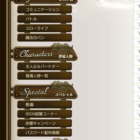
「
「
「
「
「
「
「
「
「
「
「
「
「
「
「