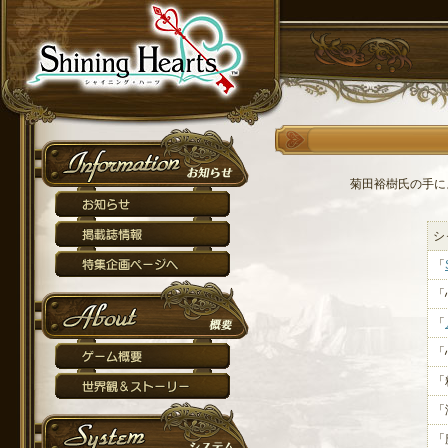
菊田裕樹氏の手に
シ
「
「
「
「
「
「
「