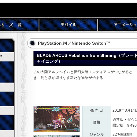
PlayStation®4／Nintendo Switch™
BLADE ARCUS Rebellion from Shining
h™
ャイニング）
古の大陸アルフヘイムと夢幻大陸エンディアスがつながると
き、剣と拳が織りなす新たな物語が始まる
発 売 日
2019年3月1
通常版・ダウン
価格
限定版 9,49
ジャンル
2D対戦格闘