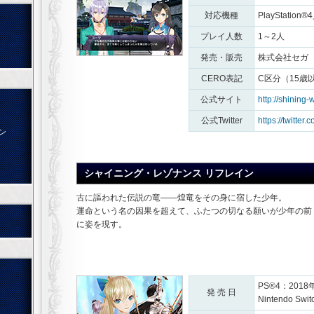
対応機種
PlayStation®
プレイ人数
1～2人
発売・販売
株式会社セガ
CERO表記
C区分（15歳
公式サイト
http://shining-w
公式Twitter
https://twitter.
ン
シャイニング・レゾナンス リフレイン
古に謳われた伝説の竜――煌竜をその身に宿した少年。
運命という名の因果を超えて、ふたつの切なる願いが少年の前
に姿を現す。
PS®4：201
発 売 日
Nintendo S