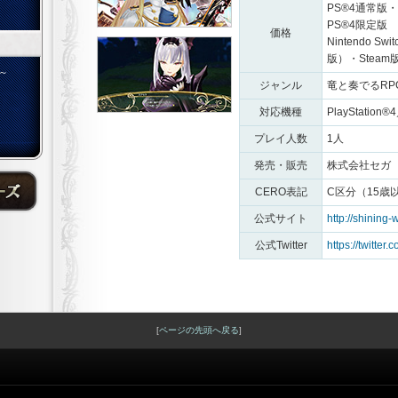
PS®4通常版
PS®4限定版 
価格
Nintendo
版）・Steam
～
ジャンル
竜と奏でるRP
対応機種
PlayStation®
プレイ人数
1人
発売・販売
株式会社セガ
CERO表記
C区分（15歳
公式サイト
http://shining-
公式Twitter
https://twitter.
[
ページの先頭へ戻る
]