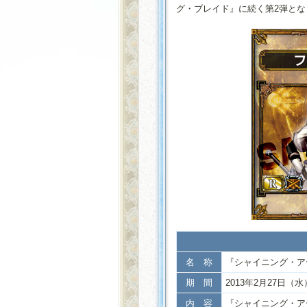
グ・ブレイド』に続く第2弾とな
名 称
『シャイニング・ア
期 間
2013年2月27日
内 容
『シャイニング・ア