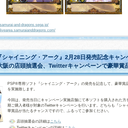
//samurai-and-dragons.sega.jp/
//livearea.samuraianddragons.com/
『シャイニング・アーク』2月28日発売記念キャン
大阪の店頭抽選会、Twitterキャンペーンで豪華
PSP®専用ソフト『シャイニング・アーク』の発売を記念して、豪華賞
を実施致します。
今回は、発売当日にキャンペーン実施店舗にて本ソフトを購入された方
期ご購入者様が対象のTwitterキャンペーンを行います。どちらも『シ
華賞品が当たるチャンスですので、ふるってご参加ください。
店頭抽選会の詳細は
こちら
Twitterキャンペーンの詳細は
こちら