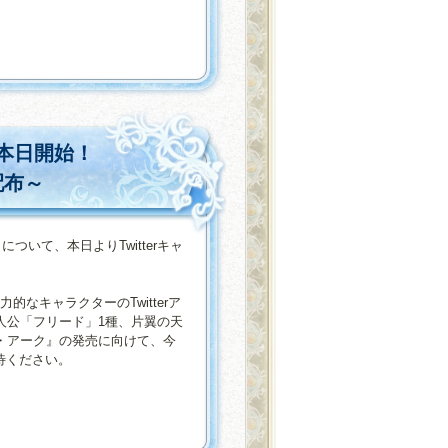
、本日開始！
配布～
ついて、本日よりTwitterキャ
的なキャラクターのTwitterア
人公「フリード」1種、片翼の天
ング・アーク』の発売に向けて、今
期待ください。