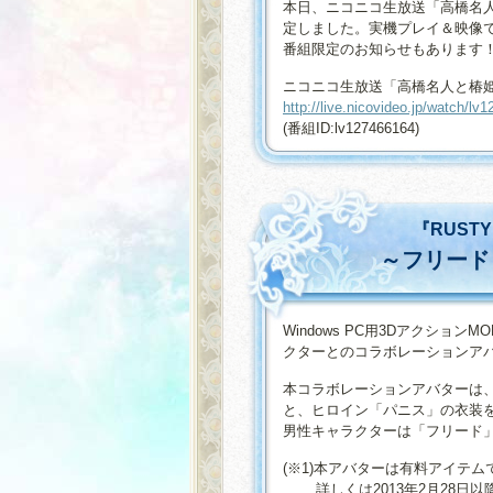
本日、ニコニコ生放送「高橋名
定しました。実機プレイ＆映像
番組限定のお知らせもあります
ニコニコ生放送「高橋名人と椿姫彩
http://live.nicovideo.jp/watch/lv
(番組ID:lv127466164)
『RUST
～フリード
Windows PC用3Dアクショ
クターとのコラボレーションア
本コラボレーションアバターは、
と、ヒロイン「パニス」の衣装を『
男性キャラクターは「フリード」
(※1)本アバターは有料アイテ
詳しくは2013年2月28日以