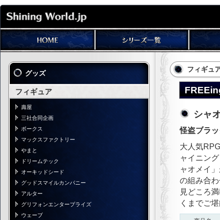
フィギュ
グッズ
FREEin
フィギュア
壽屋
シャオ
三社合同企画
ボークス
怪盗ブラッ
マックスファクトリー
大人気RP
やまと
ャイニング
ドリームテック
ャオメイ」
オーキッドシード
の組み合わ
グッドスマイルカンパニー
見どころ満
アルター
くまでご堪
グリフォンエンタープライズ
ウェーブ