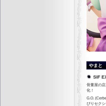
やまと
SIF
骨董屋の店
化！
G.O. (C
ぴりセクシ