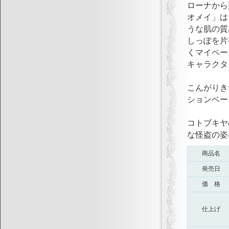
ローナから
オメイ」は
うな肌の質
しっぽを片
くマイペー
キャラクタ
こんがりき
ションベー
コトブキヤ
な怪盗の姿
商品名
発売日
価 格
仕上げ