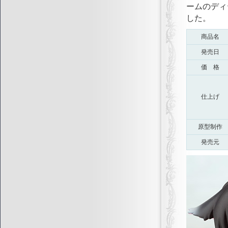
ームのディ
した。
商品名
発売日
価 格
仕上げ
原型制作
発売元