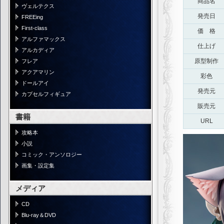
商品名
ヴェルテクス
発売日
FREEing
First-class
価 格
アルファマックス
仕上げ
アルカディア
原型制作
フレア
アクアマリン
彩色
ドールアイ
発売元
カプセルフィギュア
販売元
書籍
URL
攻略本
小説
コミック・アンソロジー
画集・設定集
メディア
CD
Blu-ray＆DVD