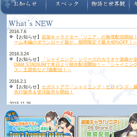
2016.7.6
【お知らせ】
追加キャラクター「ソニア」の無償配信開始
ーム本編のダウンロード版が、期間限定で最大40%OFF！
2016.3.24
【お知らせ】
「シャイニング」シリーズのカラオケ楽曲が全国
DAM STADIUMで本日より順次配信開始！～『シャイニン
ス』主題歌など7曲配信！～
2016.2.1
【お知らせ】
セガストアで「シャイニング・ヒロインズ」
先行販売＆受注販売を開始！
2015.11.26
【お知らせ】
初回封入特典『チェインクロニクル コラボキ
についてのお詫びとお知らせ
『ブレードアークス from シャイニングＥＸ』本日発売！
【スペシャル】「
Twitterアイコン＆ヘッダー
」を追加