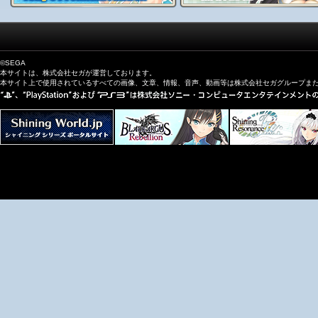
2015.11.25
【ムービー】「
裏雪姫／ローナ プレイ動画＋イベントシー
イザック／ディラン プレイ動画＋イベントシーン紹介
」を
©SEGA
2015.11.20
本サイトは、株式会社セガが運営しております。
【お知らせ】
発売記念イベント開催決定！豪華グッズが当
本サイト上で使用されているすべての画像、文章、情報、音声、動画等は株式会社セガグループま
実施！
掲載
【ムービー】「
リック／メルティ プレイ動画＋イベントシ
公開
【スペシャル】
Tony氏のサイン入り複製原画が当たる、『
クス from シャイニングＥＸ』 Twitterキャンペーン本日よ
2015.11.18
【スペシャル】
「アートギャラリー」に収録される歴代イ
らお気に入りのイラストへのＴｏｎｙ氏コメント！
３点追
2015.11.16
【スペック】「
初回封入特典の詳細を公開！～『チェイン
で「“紅蓮の炎舞” サクヤ（SSR）」（CV：水樹奈々）が使
2015.11.13
【ムービー】「
アルティナ／ローゼリンデ プレイ動画＋イ
紹介
」「
フェンリル／シャオメイ プレイ動画＋イベントシ